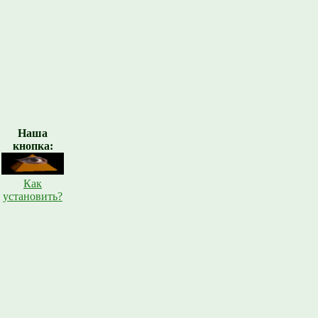
Наша
кнопка:
Как
установить?