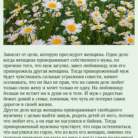
Зависит от цели, которую преследует женщина. Одно дело
когда женщина привораживает собственного мужа, по
причине того, что муж загулял, завел любовницу, или его
приворожила другая женщина. Тогда привороженный муж
будет чувствовать сильные угрызения совести, начнет
осознавать, что он был не прав, что на самом деле любит
только свою жену и хочет только ее одну. На любовницу
больше не встает ни в душе не в теле. И муж с радостью
бежит домой к семье, понимая, что чуть не потерял самое
дорогое в своей жизни.
Другое дело когда женщина привораживает свободного
мужчину с целью выйти замуж, родить детей от него, потому
что любит его, а он еще не нагулялся и бабник. Тогда
привороженный мужчина чувствует, что пора остепениться,
что нагулялся по горло, что из всех его женщин, именно эта
(которая приворот заказала на него у мага) самая подходящая