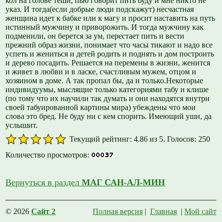
кол на голове теши, пью говорит пить буду и мне никто не
указ. И тогда(если добрые люди подскажут) несчастная
женщина идет к бабке или к магу и просит наставить на путь
истинный мужчину и приворожить. И тогда мужчину как
подменили, он берется за ум, перестает пить и вести
прежний образ жизни, понимает что часы тикают и надо все
успеть и жениться и детей родить и поднять и дом построить
и дерево посадить. Решается на перемены в жизни, женится
и живет в любви и в ласке, счастливым мужем, отцом и
хозяином в доме. А так пропал бы, да и только.Некоторые
индивидуумы, мыслящие только категориями табу и клише
(по тому что их научили так думать и они находятся внутри
своей табуированной картины мира) убеждены что мои
слова это бред. Не буду ни с кем спорить. Имеющий уши, да
услышит.
Текущий рейтинг: 4.86 из 5. Голосов: 250
Количество просмотров:
Вернуться в раздел
МАГ САН-АЛ-МИН
© 2026
Сайт 2
Полная версия
|
Главная
|
Мой сайт