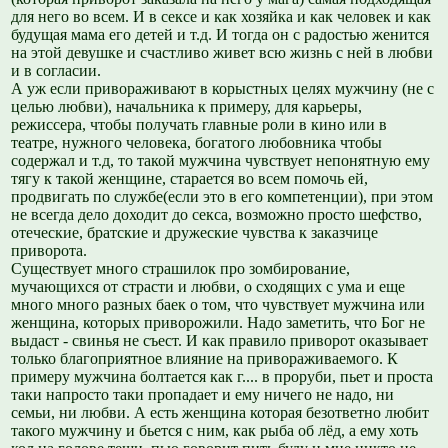
для него во всем. И в сексе и как хозяйка и как человек и как
будущая мама его детей и т.д. И тогда он с радостью женится
на этой девушке и счастливо живет всю жизнь с ней в любви
и в согласии.
А уж если привораживают в корыстных целях мужчину (не с
целью любви), начальника к примеру, для карьеры,
режиссера, чтобы получать главные роли в кино или в
театре, нужного человека, богатого любовника чтобы
содержал и т.д, то такой мужчина чувствует непонятную ему
тягу к такой женщине, старается во всем помочь ей,
продвигать по службе(если это в его компетенции), при этом
не всегда дело доходит до секса, возможно просто шефство,
отеческие, братские и дружеские чувства к заказчице
приворота.
Существует много страшилок про зомбирование,
мучающихся от страсти и любви, о сходящих с ума и еще
много много разных баек о том, что чувствует мужчина или
женщина, которых приворожили. Надо заметить, что Бог не
выдаст - свинья не съест. И как правило приворот оказывает
только благоприятное влияние на привораживаемого. К
примеру мужчина болтается как г.... в проруби, пьет и проста
таки напросто таки пропадает и ему ничего не надо, ни
семьи, ни любви. А есть женщина которая безответно любит
такого мужчину и бьется с ним, как рыба об лёд, а ему хоть