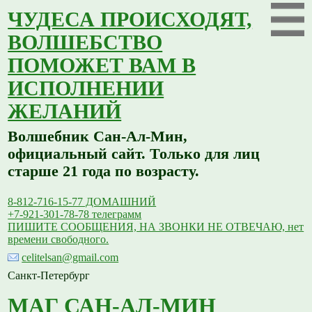
ЧУДЕСА ПРОИСХОДЯТ,
ВОЛШЕБСТВО
ПОМОЖЕТ ВАМ В
ИСПОЛНЕНИИ
ЖЕЛАНИЙ
Волшебник Сан-Ал-Мин,
официальный сайт. Только для лиц
старше 21 года по возрасту.
8-812-716-15-77 ДОМАШНИЙ
+7-921-301-78-78 телеграмм
ПИШИТЕ СООБЩЕНИЯ, НА ЗВОНКИ НЕ ОТВЕЧАЮ, нет
времени свободного.
celitelsan@gmail.com
Санкт-Петербург
МАГ САН-АЛ-МИН