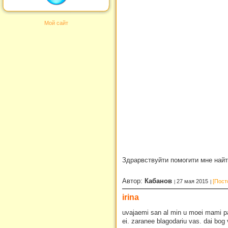
Мой сайт
Здрарвствуйти помогити мне най
Автор:
Кабанов
27 мая 2015
[Пост
irina
uvajaemi san al min u moei mami par
ei. zaranee blagodariu vas. dai bog