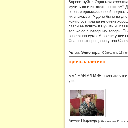
Здравствуйте. Одна моя хорошая 
мучить ее и истязать по ночам? 
очень радовалась своей подлости,
их знакомых. А дело было на дне
кончилось правда не очень хорошо
стали ее ловить и мучить и истяз
только со снотворным теперь. Он
она сошла сума. А во сне у нее н
Она просит прощения у вас Сан а
Автор:
Элионора
Обновлено 13 но
прочь сплетниц
МАГ МАН-АЛ-МИН помогите чтоб ни
узел
Автор:
Надежда
Обновлено 11 июля