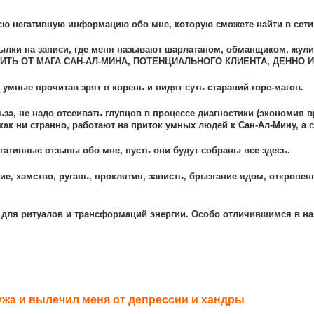
всю негативную информацию обо мне, которую сможете найти в сети
ылки на записи, где меня называют шарлатаном, обманщиком, жулик
ТЬ ОТ МАГА САН-АЛ-МИНА, ПОТЕНЦИАЛЬНОГО КЛИЕНТА, ДЕННО И
 умные прочитав зрят в корень и видят суть стараний горе-магов.
ьза, не надо отсеивать глупцов в процессе диагностики (экономия в
 как ни странно, работают на приток умных людей к Сан-Ал-Мину, а 
егативные отзывы обо мне, пусть они будут собраны все здесь.
ие, хамство, ругань, проклятия, зависть, брызгание ядом, открове
 для ритуалов и трансформаций энергии. Особо отличившимся в на
ужа и вылечил меня от депрессии и хандры