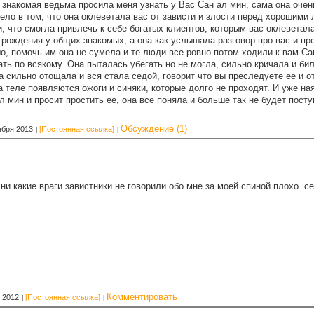
знакомая ведьма просила меня узнать у Вас Сан ал мин, сама она очень
Дело в том, что она оклеветала вас от зависти и злости перед хорошими
 что смогла привлечь к себе богатых клиентов, которым вас оклеветала,
 рождения у общих знакомых, а она как услышала разговор про вас и пр
, помочь им она не сумела и те люди все ровно потом ходили к вам Сан 
ать по всякому. Она пыталась убегать но не могла, сильно кричала и би
а сильно отощала и вся стала седой, говорит что вы преследуете ее и 
а теле появляются ожоги и синяки, которые долго не проходят. И уже на
л мин и просит простить ее, она все поняла и больше так не будет пост
Обсуждение (1)
ября 2013
[Постоянная ссылка]
 какие враги завистники не говорили обо мне за моей спиной плохо се
Комментировать
 2012
[Постоянная ссылка]