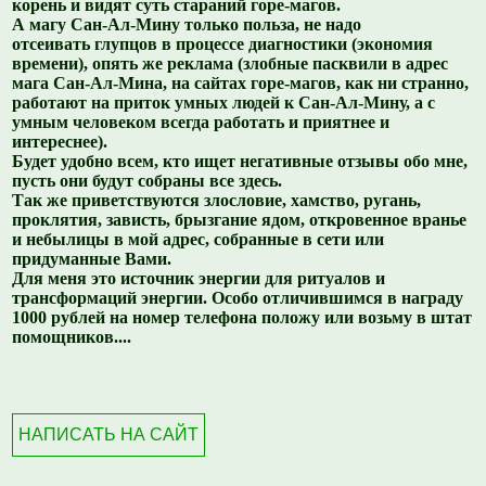
корень и видят суть стараний горе-магов.
А магу Сан-Ал-Мину только польза, не надо
отсеивать глупцов в процессе диагностики (экономия
времени), опять же реклама (злобные пасквили в адрес
мага Сан-Ал-Мина, на сайтах горе-магов, как ни странно,
работают на приток умных людей к Сан-Ал-Мину, а с
умным человеком всегда работать и приятнее и
интереснее).
Будет удобно всем, кто ищет негативные отзывы обо мне,
пусть они будут собраны все здесь.
Так же приветствуются злословие, хамство, ругань,
проклятия, зависть, брызгание ядом, откровенное вранье
и небылицы в мой адрес, собранные в сети или
придуманные Вами.
Для меня это источник энергии для ритуалов и
трансформаций энергии. Особо отличившимся в награду
1000 рублей на номер телефона положу или возьму в штат
помощников....
НАПИСАТЬ НА САЙТ