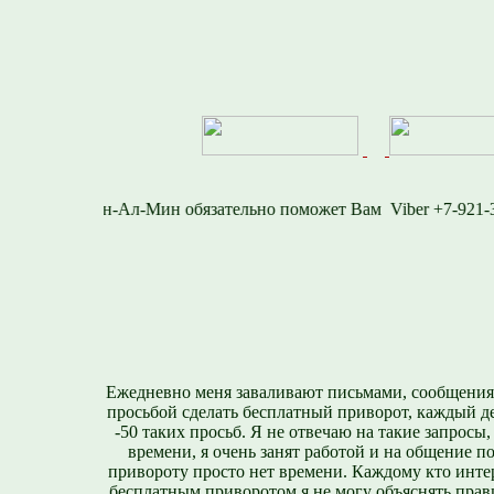
812-716-1577
Viber 
Ежедневно меня заваливают письмами, сообщения
просьбой сделать бесплатный приворот, каждый д
-50 таких просьб. Я не отвечаю на такие запросы,
времени, я очень занят работой и на общение п
привороту просто нет времени. Каждому кто инте
бесплатным приворотом я не могу объяснять прави