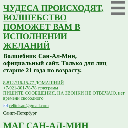
ЧУДЕСА ПРОИСХОДЯТ,
ВОЛШЕБСТВО
ПОМОЖЕТ ВАМ В
ИСПОЛНЕНИИ
ЖЕЛАНИЙ
Волшебник Сан-Ал-Мин,
официальный сайт. Только для лиц
старше 21 года по возрасту.
8-812-716-15-77 ДОМАШНИЙ
+7-921-301-78-78 телеграмм
ПИШИТЕ СООБЩЕНИЯ, НА ЗВОНКИ НЕ ОТВЕЧАЮ, нет
времени свободного.
celitelsan@gmail.com
Санкт-Петербург
МАГ САН-АЛ-МИН