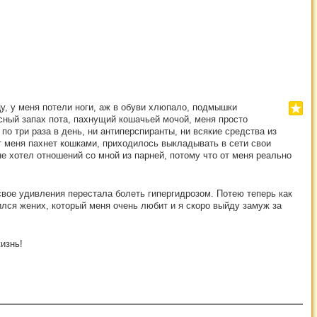
у, у меня потели ноги, аж в обуви хлюпало, подмышки
сный запах пота, пахнущий кошачьей мочой, меня просто
о три раза в день, ни антиперспиранты, ни всякие средства из
т меня пахнет кошками, приходилось выкладывать в сети свои
е хотел отношений со мной из парней, потому что от меня реально
свое удивления перестала болеть гипергидрозом. Потею теперь как
ился жених, который меня очень любит и я скоро выйду замуж за
изнь!