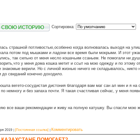
Сортировка:
Е СВОЮ ИСТОРИЮ
лась страшной потливостью,особенно когда волновалась выходя на улиц
кала потом под мышками и ладони все время были мокрыми. И этот ужа
лись, так сильно от меня несло кошачьим ссаньем. Не помогали ни душ п
ворить,что у меня дома кошка метит и ссыт на мою одежду и по этому о
 знакомые верили. Но с личной жизнью ничего не складывалось, никто н
и до свиданий конечно доходило.
рошла вегето-сосудистая дистония благодаря вам маг сан ал мин и я на 
по немногу и без запаха почти. Я такая счастливая сейчас, у меня появ
яю все ваши рекомендации и живу на полную катушку. Вы спасли мою ж
Комментировать
бря 2019
[Постоянная ссылка]
 КАЗАХСТАНЕ ПОМОГАЕТ?