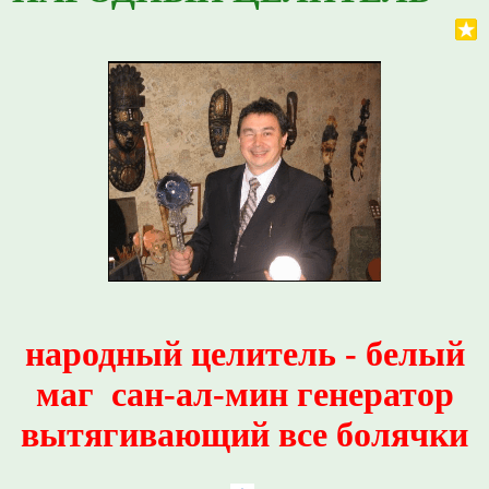
народный целитель - белый
маг сан-ал-мин генератор
вытягивающий все болячки