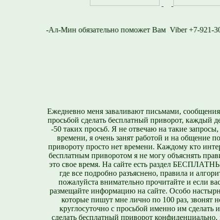
2-716-1577
Viber +7
Ежедневно меня заваливают письмами, сообщения
просьбой сделать бесплатный приворот, каждый д
-50 таких просьб. Я не отвечаю на такие запросы,
времени, я очень занят работой и на общение п
привороту просто нет времени. Каждому кто инте
бесплатным приворотом я не могу объяснять прави
это свое время. На сайте есть раздел БЕСПЛА
где все подробно разъяснено, правила и алгори
пожалуйста внимательно прочитайте и если вас
размещайте информацию на сайте. Особо настырн
которые пишут мне лично по 100 раз, звонят н
круглосуточно с просьбой именно им сделать 
сделать бесплатный приворот конфиденциально, н