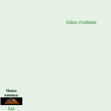
Follow @celitelsan
Наша
кнопка:
Как