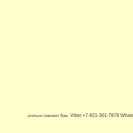
7
Viber +7-921-301-787