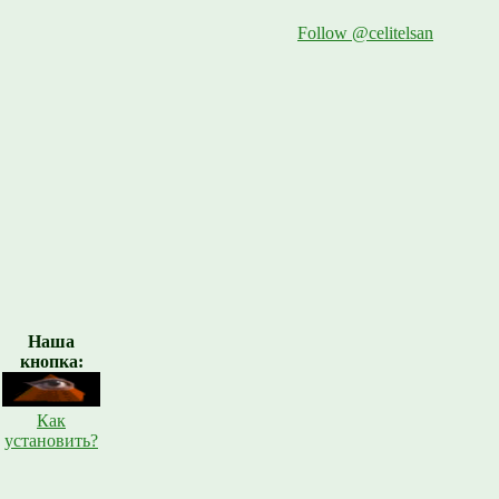
Follow @celitelsan
Наша
кнопка:
Как
установить?