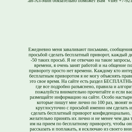
-812-716-1577
Vibe
Ежедневно меня заваливают письмами, сообщения
просьбой сделать бесплатный приворот, каждый д
-50 таких просьб. Я не отвечаю на такие запросы,
времени, я очень занят работой и на общение п
привороту просто нет времени. Каждому кто инте
бесплатным приворотом я не могу объяснять прави
это свое время. На сайте есть раздел БЕСПЛА
где все подробно разъяснено, правила и алгори
пожалуйста внимательно прочитайте и если вас
размещайте информацию на сайте. Особо настырн
которые пишут мне лично по 100 раз, звонят н
круглосуточно с просьбой именно им сделать 
сделать бесплатный приворот конфиденциально, н
желательно принять их лично и не менее чем два т
им на прием по бесплатному привороту, чтобы он
рассказать и поплакать, я исключаю из своего вни