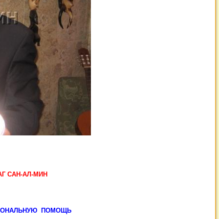
Г САН-АЛ-МИН
СИОНАЛЬНУЮ ПОМОЩЬ