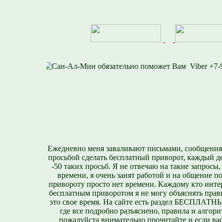
8-812-716-1577
Vib
Ежедневно меня заваливают письмами, сообщения
просьбой сделать бесплатный приворот, каждый д
-50 таких просьб. Я не отвечаю на такие запросы,
времени, я очень занят работой и на общение п
привороту просто нет времени. Каждому кто инте
бесплатным приворотом я не могу объяснять прави
это свое время. На сайте есть раздел БЕСПЛА
где все подробно разъяснено, правила и алгори
пожалуйста внимательно прочитайте и если вас