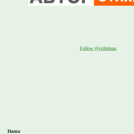
Follow @celitelsan
Наша