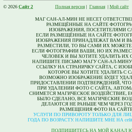
© 2026
Сайт 2
Полная версия
|
Главная
|
Мой сайт
МАГ САН-АЛ-МИН НЕ НЕСЕТ ОТВЕТСТВЕ
РАЗМЕЩЁННЫЕ НА САЙТЕ ФОТОГРА
ИЗОБРАЖЕНИЯ, ПОСЕТИТЕЛЯМИ С
ЕСЛИ РАЗМЕЩЁННЫЕ НА САЙТЕ ФОТОГ
ИЗОБРАЖЕНИЯ ПРИНАДЛЕЖАТ ВАМ И В
РАЗМЕСТИЛИ, ТО ВЫ САМИ ИХ МОЖЕТЕ
ЕСЛИ ФОТОГРАФИИ ВАШИ, НО ИХ РАЗМЕС
ЧЕЛОВЕК И ВЫ ХОТИТЕ УДАЛИТЬ ИХ С
НАПИШИТЕ ПИСЬМО МАГУ САН-АЛ-МИНУ
ССЫЛКУ НА СТРАНИЧКУ САЙТА, С ИЗО
КОТОРОЕ ВЫ ХОТИТЕ УДАЛИТЬ С С
ВОЗМОЖНО ИЗОБРАЖЕНИЕ БУДЕТ УДАЛ
ПРИДОСТАВЛЕНИИ ПОДТВЕРЖДЕНИЙ, ЧТО
ПРИ УДАЛЕНИИ ФОТО С САЙТА, АВТО
СНИМЕТСЯ МАГИЧЕСКОЕ ВОЗДЕЙСТВИЕ, Е
БЫЛО СДЕЛАНО, ВСЕ МАГИЧЕСКИЕ ВО
ДЕЛАЮТСЯ НЕ РАНЬШЕ ЧЕМ ЧЕРЕЗ ГО
РАЗМЕЩЕНИЯ ФОТО НА САЙТЕ
УСЛУГИ ПО ПРИВОРОТУ ТОЛЬКО ДЛЯ ЛИЦ
ГОДА ПО ВОЗРАСТУ. НАПИШИТЕ МНЕ НА celite
ПОДПИШИТЕСЬ НА МОЙ КАНАЛ 