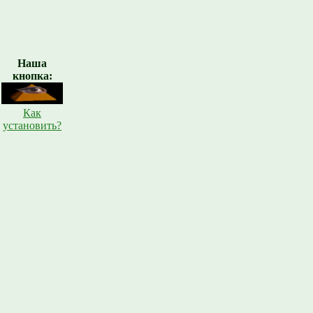
Наша
кнопка:
Как
установить?