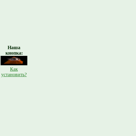
Наша
кнопка:
Как
установить?