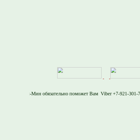
6-1577
Viber +7-921