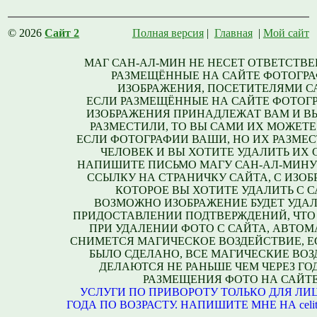
© 2026
Сайт 2
Полная версия
|
Главная
|
Мой сайт
МАГ САН-АЛ-МИН НЕ НЕСЕТ ОТВЕТСТВЕ
РАЗМЕЩЁННЫЕ НА САЙТЕ ФОТОГРА
ИЗОБРАЖЕНИЯ, ПОСЕТИТЕЛЯМИ С
ЕСЛИ РАЗМЕЩЁННЫЕ НА САЙТЕ ФОТОГ
ИЗОБРАЖЕНИЯ ПРИНАДЛЕЖАТ ВАМ И В
РАЗМЕСТИЛИ, ТО ВЫ САМИ ИХ МОЖЕТЕ
ЕСЛИ ФОТОГРАФИИ ВАШИ, НО ИХ РАЗМЕС
ЧЕЛОВЕК И ВЫ ХОТИТЕ УДАЛИТЬ ИХ С
НАПИШИТЕ ПИСЬМО МАГУ САН-АЛ-МИНУ
ССЫЛКУ НА СТРАНИЧКУ САЙТА, С ИЗО
КОТОРОЕ ВЫ ХОТИТЕ УДАЛИТЬ С С
ВОЗМОЖНО ИЗОБРАЖЕНИЕ БУДЕТ УДАЛ
ПРИДОСТАВЛЕНИИ ПОДТВЕРЖДЕНИЙ, ЧТО
ПРИ УДАЛЕНИИ ФОТО С САЙТА, АВТО
СНИМЕТСЯ МАГИЧЕСКОЕ ВОЗДЕЙСТВИЕ, Е
БЫЛО СДЕЛАНО, ВСЕ МАГИЧЕСКИЕ ВО
ДЕЛАЮТСЯ НЕ РАНЬШЕ ЧЕМ ЧЕРЕЗ ГО
РАЗМЕЩЕНИЯ ФОТО НА САЙТЕ
УСЛУГИ ПО ПРИВОРОТУ ТОЛЬКО ДЛЯ ЛИЦ
ГОДА ПО ВОЗРАСТУ. НАПИШИТЕ МНЕ НА celite