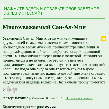
НАЖМИТЕ ЗДЕСЬ И ДОБАВЬТЕ СВОЕ ЗАВЕТНОЕ
ЖЕЛАНИЕ НА САЙТ
Многоуважаемый Сан-Ал-Мин
Уважаемый Сан-ал-Мин этот мужчина и женщина
друзья нашей семьи, мы знакомы с ними много лет,
но последнее время мужчина приносит странные вещи в
наш дом.Недавно в тайне он подбросил огарок церковной
свечи . мы выкинули ее через окно с молитвой . сегодня он
принес мышь я не думала что это он и взяла ее в
салафановом пакете хотела выкинуть и заметила что под ней
кровь ..но когда она сидела она тряслась как бы.в доме
последнее время замечаю я..никто другой мне очень страшно
что эти люди могут нам еще сделать..у этой женщины мать
колдунья.Вся надежда только на Вас.я очень прошу помогите
0
Автор:
наташа
Обновлено 03 мая 2011
[Постоянная ссылка]
Количество просмотров: