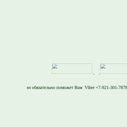
577
Viber +7-921-30