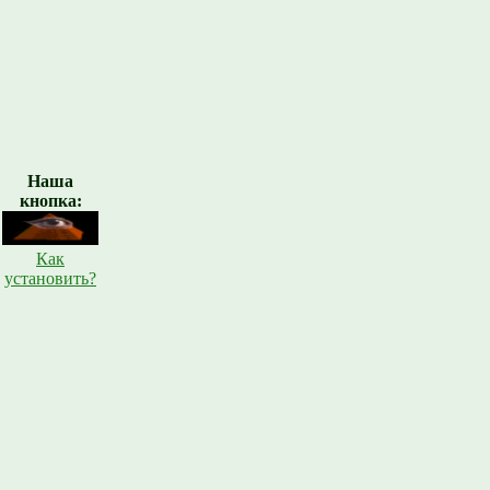
Наша
кнопка:
Как
установить?