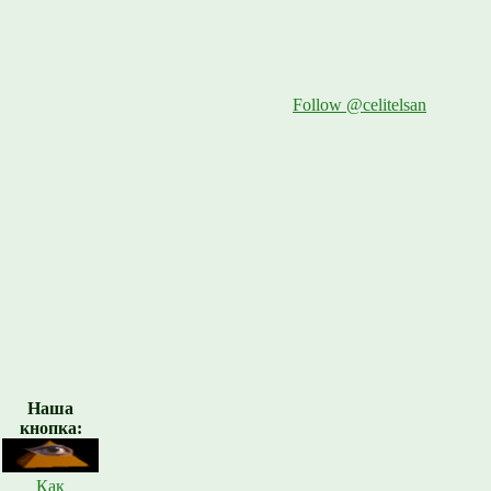
Follow @celitelsan
Наша
кнопка:
Как