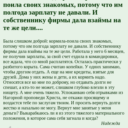
поила своих знакомых, потому что им
полгода зарплату не давали. И
собственнику фирмы дала взаймы на
те же цели....
Была слишком доброй: кормила-поила своих знакомых,
потому что им полгода зарплату не давали. И собственнику
фирмы дала взаймы на те же цели. Работала у него 6 месяцев,
не получив зарплаты, за свой счет ездила в командировки,
все ждала, что со мной расплатятся. Осталась практически у
разбитого корыта. Сама считаю копейки. У одних занимаю,
чтобы другим отдать. А еще на мне кредиты, взятые для
друзей. Дома у них жены и дети, а их кормить надо.
Относятся все ко мне по доброму, но отдавать долги не
спешат, а кто-то не может, слишком глубоко влезли в эту
нищету. А мне очень тяжело. Успокаиваю себя отрывками из
Нагорной проповеди Христа, не откажи просящему и
воздастся тебе по заслугам твоим. И просить вернуть долги
жестко и нахально не могу. Вернут мне занятые у меня
деньги? Выкарабкаюсь ли я из этого тяжелого материального
положения, в которое сама себя загнала и когда?
Надежда