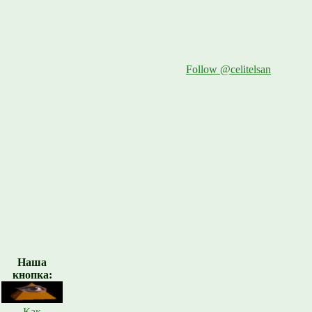
Follow @celitelsan
Наша
кнопка:
Как