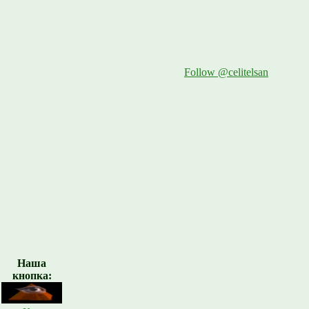
Follow @celitelsan
Наша
кнопка: