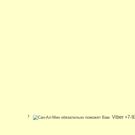
8-812-716-1577
Vib