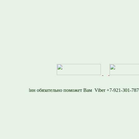
1577
Viber +7-921-30