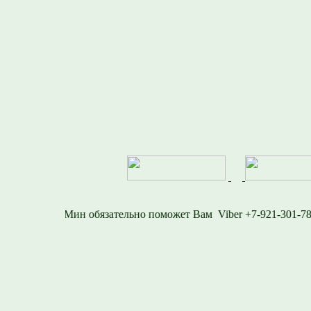
-1577
Viber +7-921-