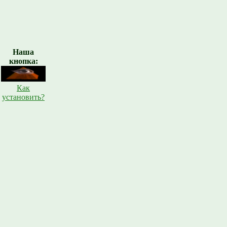
Наша
кнопка:
Как
установить?