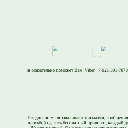
577
Viber +7-921-301
Ежедневно меня заваливают письмами, сообщения
просьбой сделать бесплатный приворот, каждый д
-50 таких просьб. Я не отвечаю на такие запросы,