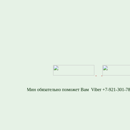
-1577
Viber +7-921-