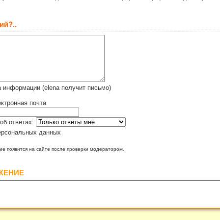
ий?..
 информации (elena получит письмо)
ктронная почта
об ответах:
ерсональных данных
е появится на сайте после проверки модератором.
ЖЕНИЕ