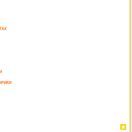
ГАХ
И
ОРИКИ