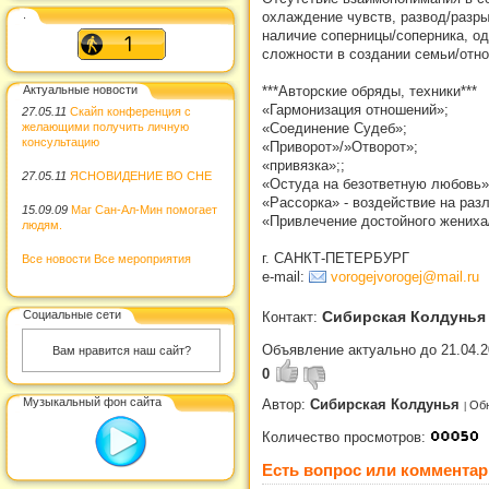
.
охлаждение чувств, развод/разр
наличие соперницы/соперника, од
сложности в создании семьи/отно
Актуальные новости
***Авторские обряды, техники***
«Гармонизация отношений»;
27.05.11
Скайп конференция с
желающими получить личную
«Соединение Судеб»;
консультацию
«Приворот»/»Отворот»;
«привязка»;;
27.05.11
ЯСНОВИДЕНИЕ ВО СНЕ
«Остуда на безответную любовь
«Рассорка» - воздействие на ра
15.09.09
Маг Сан-Ал-Мин помогает
«Привлечение достойного жениха
людям.
г. САНКТ-ПЕТЕРБУРГ
Все новости
Все мероприятия
e-mail:
vorogejvorogej@mail.ru
Социальные сети
Сибирская Колдунья
Контакт:
Объявление актуально до 21.04.2
Вам нравится наш сайт?
0
Музыкальный фон сайта
Автор:
Сибирская Колдунья
Обн
Количество просмотров:
Есть вопрос или комментар