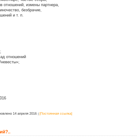
ыв отношений, измены партнера,
иночество, безбрачие,
шений и т. п.
»;
злад отношений
/невесты»;
016
овлено 14 апреля 2016
[Постоянная ссылка]
ий?..