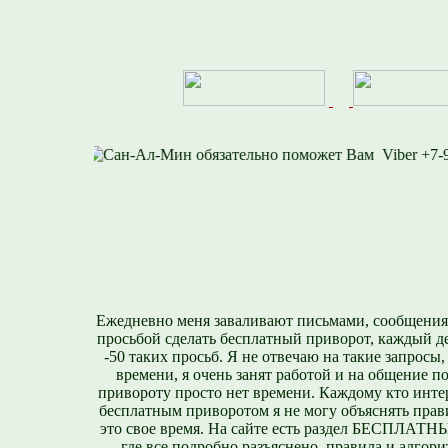
8-812-716-1577
Vib
Ежедневно меня заваливают письмами, сообщения
просьбой сделать бесплатный приворот, каждый д
-50 таких просьб. Я не отвечаю на такие запросы,
времени, я очень занят работой и на общение п
привороту просто нет времени. Каждому кто инте
бесплатным приворотом я не могу объяснять прави
это свое время. На сайте есть раздел БЕСПЛА
где все подробно разъяснено, правила и алгори