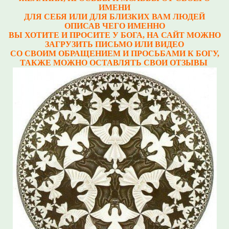
ИМЕНИ
ДЛЯ СЕБЯ ИЛИ ДЛЯ БЛИЗКИХ ВАМ ЛЮДЕЙ
ОПИСАВ ЧЕГО ИМЕННО
ВЫ ХОТИТЕ И ПРОСИТЕ У БОГА, НА САЙТ МОЖНО
ЗАГРУЗИТЬ ПИСЬМО ИЛИ ВИДЕО
СО СВОИМ ОБРАЩЕНИЕМ И ПРОСЬБАМИ К БОГУ,
ТАКЖЕ МОЖНО ОСТАВЛЯТЬ СВОИ ОТЗЫВЫ