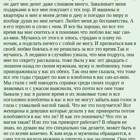
он дает мне денег даже слишком много. Заваливает меня
подарками и все мне покупает с тех пор. И машины и
квартиры и мне и моим детям и дачу и поездки по миру и
вообще души во мне нечает. Любит меня до беспамятства. А
я его терплю и сплю с ним. И все бы хорошо, но все это
время вы мне снитесь и я понимаю что люблю вас маг сан-
ал-мин. Мучаюсь от этого и злюсь, страдаю и плачу по
ночам, а поделать ничего с собой не могу. И признаться вам в
своей любви боялась и не решилась за все это время.Так и
мучаюсь. А недавно я случайно узнала, что моя подруга, она
мне по секрету рассказала, тоже была у вас лет двадцать с
лишним назад по своим мужикам, мужу и любовнику, тоже
привораживала у вас их обеих. Так она мне сказала, что тоже
все эти годы страдает по вам и влюблена в вас сан-ал-мин.
Мы стали с ней наводить справки среди своих подруг и
знакомых и с ужасом выяснили, что почти все они тоже
бывали у вас в разное время и их знакомые тоже и все
поголовно влюблены в вас и все не могут забыть ваш голос и
глаза с ухмылкой наглой такой. Что же это получается? Все
женщины и девушки которые делали у вас привороты потом
влюбляются в вас что ли? И как это понимать? Что это за
магия такая? Или это так приворот работает? В общем не
знаю, но думаю вы это специально так делаете, может быть и
не со всеми конечно. К вам ведь и мужчины обращаются, я
сама тогда видела мужчин в очереди у вас на прием. Они что