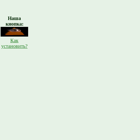
Наша
кнопка:
Как
установить?