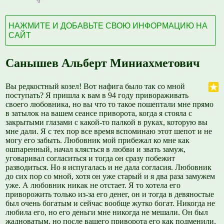
НАЖМИТЕ И ДОБАВЬТЕ СВОЮ ИНФОРМАЦИЮ НА
САЙТ
Санышев Альберт Миниахметович
Вы редкостный козел! Вот нафига было так со мной
поступать? Я пришла к вам в 94 году привораживать
своего любовника, но вы что то такое пошептали мне прямо
в затылок на вашем сеансе приворота, когда я стояла с
закрытыми глазами с какой-то палкой в руках, которую вы
мне дали. Я с тех пор все время вспоминаю этот шепот и не
могу его забыть. Любовник мой прибежал ко мне как
ошпаренный, начал клясться в любви и звать замуж,
уговаривал согласиться и тогда он сразу побежит
разводиться. Но я испугалась и не дала согласия. Любовник
до сих пор со мной, хотя он уже старый и я два раза замужем
уже. А любовник никак не отстает. Я то хотела его
приворожить только из-за его денег, он и тогда в девяностые
был очень богатым и сейчас вообще жутко богат. Никогда не
любила его, но его деньги мне никогда не мешали. Он был
жадноватым, но после вашего приворота его как подменили,