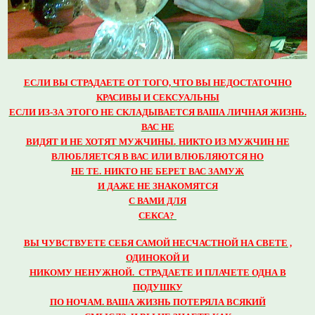
ЕСЛИ ВЫ СТРАДАЕТЕ ОТ ТОГО, ЧТО ВЫ НЕДОСТАТОЧНО
КРАСИВЫ И СЕКСУАЛЬНЫ
ЕСЛИ ИЗ-ЗА ЭТОГО НЕ СКЛАДЫВАЕТСЯ ВАША ЛИЧНАЯ ЖИЗНЬ.
ВАС
НЕ
ВИДЯТ
И НЕ ХОТЯТ МУЖЧИНЫ.
НИКТО ИЗ МУЖЧИН НЕ
ВЛЮБЛЯЕТСЯ
В
ВАС
ИЛИ
ВЛЮБЛЯЮТСЯ
НО
НЕ ТЕ.
НИКТО НЕ БЕРЕТ ВАС ЗАМУЖ
И
ДАЖЕ
НЕ
ЗНАКОМЯТСЯ
С ВАМИ ДЛЯ
СЕКСА?
ВЫ ЧУВСТВУЕТЕ
СЕБЯ САМОЙ НЕСЧАСТНОЙ НА СВЕТЕ ,
ОДИНОКОЙ И
НИКОМУ
НЕНУЖНОЙ. СТРАДАЕТЕ И ПЛАЧЕТЕ
ОДНА В
ПОДУШКУ
ПО НОЧАМ.
ВАША ЖИЗНЬ ПОТЕРЯЛА
ВСЯКИЙ