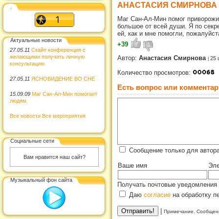
АНАСТАСИЯ СМИРНОВА
.
Маг Сан-Ал-Мин помог приворожи
большое от всей души. Я по секр
ей, как и мне помогли, пожалуйс
Актуальные новости
+39
27.05.11
Скайп конференция с
желающими получить личную
Автор:
Анастасия Смирнова
25 
консультацию
Количество просмотров:
27.05.11
ЯСНОВИДЕНИЕ ВО СНЕ
Есть вопрос или комментар
15.09.09
Маг Сан-Ал-Мин помогает
людям.
Все новости
Все мероприятия
Социальные сети
Сообщение только для автор
Вам нравится наш сайт?
Ваше имя
Эле
Музыкальный фон сайта
Получать почтовые уведомления 
Даю
согласие
на обработку п
|
Примечание. Сообщени