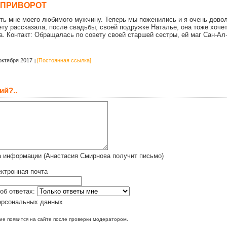
 ПРИВОРОТ
ть мне моего любимого мужчину. Теперь мы поженились и я очень довол
ету рассказала, после свадьбы, своей подружке Наталье, она тоже хочет
та. Контакт: Обращалась по совету своей старшей сестры, ей маг Сан-Ал
октября 2017
[Постоянная ссылка]
ий?..
а информации (Анастасия Смирнова получит письмо)
ктронная почта
об ответах:
ерсональных данных
е появится на сайте после проверки модератором.