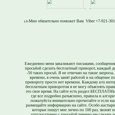
716-1577
Viber +7-9
Ежедневно меня заваливают письмами, сообщения
просьбой сделать бесплатный приворот, каждый д
-50 таких просьб. Я не отвечаю на такие запросы,
времени, я очень занят работой и на общение п
привороту просто нет времени. Каждому кто инте
бесплатным приворотом я не могу объяснять прави
это свое время. На сайте есть раздел БЕСПЛА
где все подробно разъяснено, правила и алгори
пожалуйста внимательно прочитайте и если вас
размещайте информацию на сайте. Особо настырн
которые пишут мне лично по 100 раз, звонят н
круглосуточно с просьбой именно им сделать 