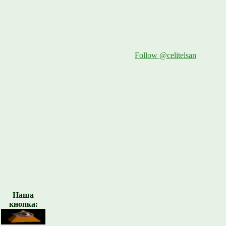
Follow @celitelsan
Наша
кнопка: