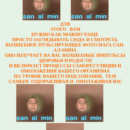
ДЛЯ
ЭТОГО ВАМ
НУЖНО КАК МОЖНО ЧАЩЕ
ПРОСТО ЗАГЛЯДЫВАТЬ СЮДА И СМОТРЕТЬ
ВОЛШЕБНОЕ ПУЛЬСИРУЮЩЕЕ ФОТО МАГА САН-
АЛ-МИНА
ОНО ИЗЛУЧАЕТ НА ВАС ВОЛШЕБНЫЕ ИМПУЛЬСЫ
ЗДОРОВЬЯ И РАДОСТИ
И ВКЛЮЧАЕТ ПРОЦЕССЫ САМОРЕГУЛЯЦИИ И
ОМОЛОЖЕНИЯ ВАШЕГО ОРГАНИЗМА
НА УРОВНЕ ВАШЕГО ПОДСОЗНАНИЯ, ТЕМ
САМЫМ ОЗДОРАВЛИВАЯ И ОМОЛАЖИВАЯ ВАС