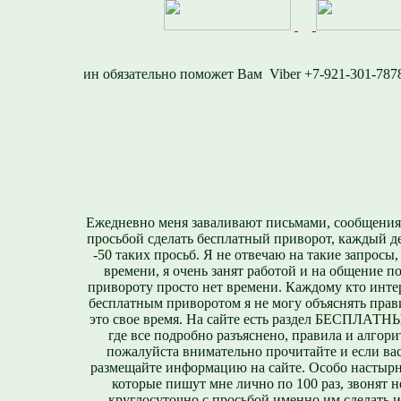
1577
Viber +7-921-30
Ежедневно меня заваливают письмами, сообщения
просьбой сделать бесплатный приворот, каждый д
-50 таких просьб. Я не отвечаю на такие запросы,
времени, я очень занят работой и на общение п
привороту просто нет времени. Каждому кто инте
бесплатным приворотом я не могу объяснять прави
это свое время. На сайте есть раздел БЕСПЛА
где все подробно разъяснено, правила и алгори
пожалуйста внимательно прочитайте и если вас
размещайте информацию на сайте. Особо настырн
которые пишут мне лично по 100 раз, звонят н
круглосуточно с просьбой именно им сделать 