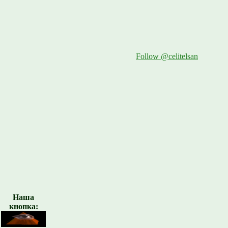
Follow @celitelsan
Наша
кнопка: