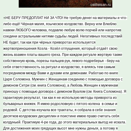
«
НЕ БЕРУ ПРЕДОПЛАТ НИ ЗА ЧТО! Не требую денег на материалы и что-
либо ещё! Чёрная магия, языческое колдовство. Верну или Влюблю
навеки ЛЮБОГО человека, подавлю любую волю порчей или напротив
соедини астральными нитями судьбы людей. Негативных последствий
НЕ будет, так как при чёрных приворотах используется
жертвоприношения Козла - Козёл отпущения, который отдаёт свою
жизнь взамен платы вашего греха. При каждом ритуале жертвую также
собственную кровь, порезы пальцев рук, левого подреберья - беру на
себя ответственность за ритуал и колдовство, я вляясь тем самым
посредником между Вами и духами или демонами. Работаю по книге
Царя Соломона. Мужчин с Женщинам соединяю с помощью договора с
демоном Ситри (см. книга Соломона), а Любовь Женщин к мужчинам
приношу с помощью договора с демоном Вуалом (см. Книга Соломона). Я
гарантирую результат, так как я не использую методы приворота из
бульварных книжек. Я имею родословную с пятого колена в семье и
родовой. С детства изучала все трактаты, я собрала в себе знания
десятков колдовских дисциплин и поистине имею право считать себя
колдуньей. Практикую 4-ре года, до этого материальных выгод не искала.
Для достижения моих грядущих высот мне нужны деньги, а потому я