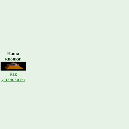
Наша
кнопка:
Как
установить?