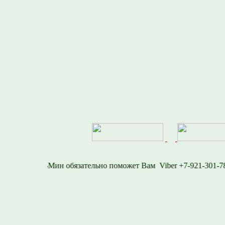
16-1577
Viber +7-92