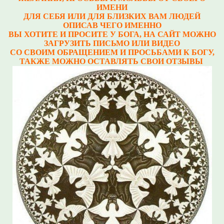
ИМЕНИ
ДЛЯ СЕБЯ ИЛИ ДЛЯ БЛИЗКИХ ВАМ ЛЮДЕЙ
ОПИСАВ ЧЕГО ИМЕННО
ВЫ ХОТИТЕ И ПРОСИТЕ У БОГА, НА САЙТ МОЖНО
ЗАГРУЗИТЬ ПИСЬМО ИЛИ ВИДЕО
СО СВОИМ ОБРАЩЕНИЕМ И ПРОСЬБАМИ К БОГУ,
ТАКЖЕ МОЖНО ОСТАВЛЯТЬ СВОИ ОТЗЫВЫ