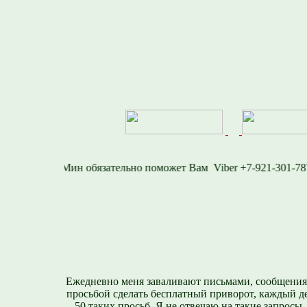
6-1577
Viber +7-921-
Ежедневно меня заваливают письмами, сообщения
просьбой сделать бесплатный приворот, каждый д
-50 таких просьб. Я не отвечаю на такие запросы,