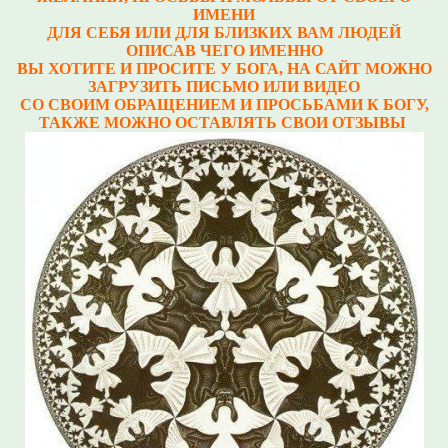
ИМЕНИ
ДЛЯ СЕБЯ ИЛИ ДЛЯ БЛИЗКИХ ВАМ ЛЮДЕЙ
ОПИСАВ ЧЕГО ИМЕННО
ВЫ ХОТИТЕ И ПРОСИТЕ У БОГА, НА САЙТ МОЖНО
ЗАГРУЗИТЬ ПИСЬМО ИЛИ ВИДЕО
СО СВОИМ ОБРАЩЕНИЕМ И ПРОСЬБАМИ К БОГУ,
ТАКЖЕ МОЖНО ОСТАВЛЯТЬ СВОИ ОТЗЫВЫ