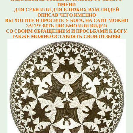
ИМЕНИ
ДЛЯ СЕБЯ ИЛИ ДЛЯ БЛИЗКИХ ВАМ ЛЮДЕЙ
ОПИСАВ ЧЕГО ИМЕННО
ВЫ ХОТИТЕ И ПРОСИТЕ У БОГА, НА САЙТ МОЖНО
ЗАГРУЗИТЬ ПИСЬМО ИЛИ ВИДЕО
СО СВОИМ ОБРАЩЕНИЕМ И ПРОСЬБАМИ К БОГУ,
ТАКЖЕ МОЖНО ОСТАВЛЯТЬ СВОИ ОТЗЫВЫ