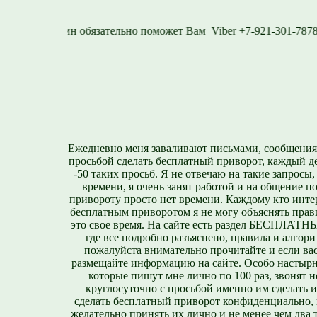
1577
Viber +7-921-3
Ежедневно меня заваливают письмами, сообщения
просьбой сделать бесплатный приворот, каждый д
-50 таких просьб. Я не отвечаю на такие запросы,
времени, я очень занят работой и на общение п
привороту просто нет времени. Каждому кто инте
бесплатным приворотом я не могу объяснять прави
это свое время. На сайте есть раздел БЕСПЛА
где все подробно разъяснено, правила и алгори
пожалуйста внимательно прочитайте и если вас
размещайте информацию на сайте. Особо настырн
которые пишут мне лично по 100 раз, звонят н
круглосуточно с просьбой именно им сделать 
сделать бесплатный приворот конфиденциально, н
желательно принять их лично и не менее чем два т