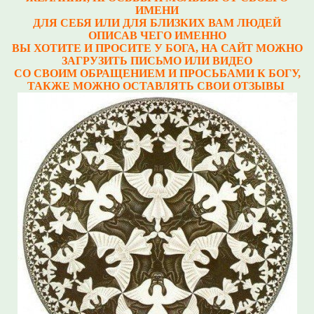
ИМЕНИ
ДЛЯ СЕБЯ ИЛИ ДЛЯ БЛИЗКИХ ВАМ ЛЮДЕЙ
ОПИСАВ ЧЕГО ИМЕННО
ВЫ ХОТИТЕ И ПРОСИТЕ У БОГА, НА САЙТ МОЖНО
ЗАГРУЗИТЬ ПИСЬМО ИЛИ ВИДЕО
СО СВОИМ ОБРАЩЕНИЕМ И ПРОСЬБАМИ К БОГУ,
ТАКЖЕ МОЖНО ОСТАВЛЯТЬ СВОИ ОТЗЫВЫ