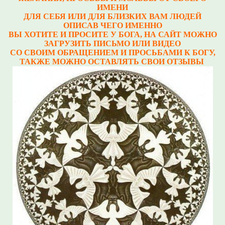
ИМЕНИ
ДЛЯ СЕБЯ ИЛИ ДЛЯ БЛИЗКИХ ВАМ ЛЮДЕЙ
ОПИСАВ ЧЕГО ИМЕННО
ВЫ ХОТИТЕ И ПРОСИТЕ У БОГА, НА САЙТ МОЖНО
ЗАГРУЗИТЬ ПИСЬМО ИЛИ ВИДЕО
СО СВОИМ ОБРАЩЕНИЕМ И ПРОСЬБАМИ К БОГУ,
ТАКЖЕ МОЖНО ОСТАВЛЯТЬ СВОИ ОТЗЫВЫ