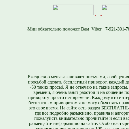
6-1577
Viber +7-921
Ежедневно меня заваливают письмами, сообщения
просьбой сделать бесплатный приворот, каждый д
-50 таких просьб. Я не отвечаю на такие запросы,
времени, я очень занят работой и на общение п
привороту просто нет времени. Каждому кто инте
бесплатным приворотом я не могу объяснять прави
это свое время. На сайте есть раздел БЕСПЛА
где все подробно разъяснено, правила и алгори
пожалуйста внимательно прочитайте и если вас
размещайте информацию на сайте. Особо настырн
которые пишут мне лично по 100 раз, звонят н