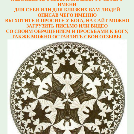
ИМЕНИ
ДЛЯ СЕБЯ ИЛИ ДЛЯ БЛИЗКИХ ВАМ ЛЮДЕЙ
ОПИСАВ ЧЕГО ИМЕННО
ВЫ ХОТИТЕ И ПРОСИТЕ У БОГА, НА САЙТ МОЖНО
ЗАГРУЗИТЬ ПИСЬМО ИЛИ ВИДЕО
СО СВОИМ ОБРАЩЕНИЕМ И ПРОСЬБАМИ К БОГУ,
ТАКЖЕ МОЖНО ОСТАВЛЯТЬ СВОИ ОТЗЫВЫ