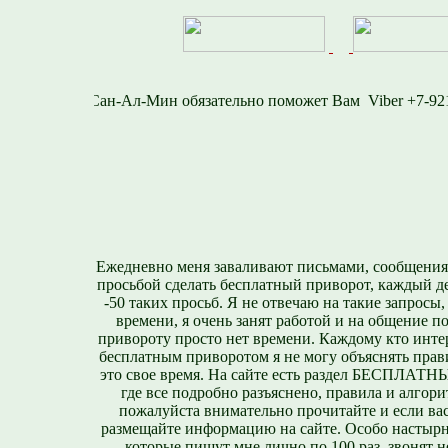
-812-716-1577
Viber
Ежедневно меня заваливают письмами, сообщения
просьбой сделать бесплатный приворот, каждый д
-50 таких просьб. Я не отвечаю на такие запросы,
времени, я очень занят работой и на общение п
привороту просто нет времени. Каждому кто инте
бесплатным приворотом я не могу объяснять прави
это свое время. На сайте есть раздел БЕСПЛА
где все подробно разъяснено, правила и алгори
пожалуйста внимательно прочитайте и если вас
размещайте информацию на сайте. Особо настырн
которые пишут мне лично по 100 раз, звонят н