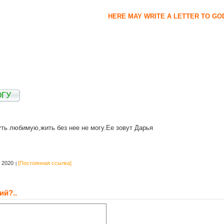
HERE MAY WRITE A LETTER TO GO
ОГУ
ть любимую,жить без нее не могу.Ее зовут Дарья
 2020
[Постоянная ссылка]
ий?..