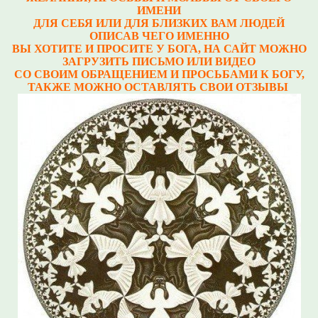
ИМЕНИ
ДЛЯ СЕБЯ ИЛИ ДЛЯ БЛИЗКИХ ВАМ ЛЮДЕЙ
ОПИСАВ ЧЕГО ИМЕННО
ВЫ ХОТИТЕ И ПРОСИТЕ У БОГА, НА САЙТ МОЖНО
ЗАГРУЗИТЬ ПИСЬМО ИЛИ ВИДЕО
СО СВОИМ ОБРАЩЕНИЕМ И ПРОСЬБАМИ К БОГУ,
ТАКЖЕ МОЖНО ОСТАВЛЯТЬ СВОИ ОТЗЫВЫ