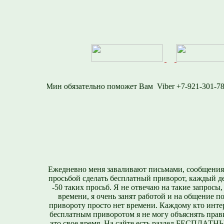
6-1577
Viber +7-921
Ежедневно меня заваливают письмами, сообщения
просьбой сделать бесплатный приворот, каждый д
-50 таких просьб. Я не отвечаю на такие запросы,
времени, я очень занят работой и на общение п
привороту просто нет времени. Каждому кто инте
бесплатным приворотом я не могу объяснять прави
это свое время. На сайте есть раздел БЕСПЛА