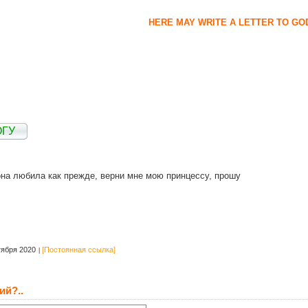
HERE MAY WRITE A LETTER TO GO
ОГУ
она любила как прежде, верни мне мою принцессу, прошу
тября 2020
[Постоянная ссылка]
ий?..