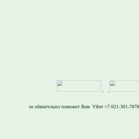
577
Viber +7-921-30