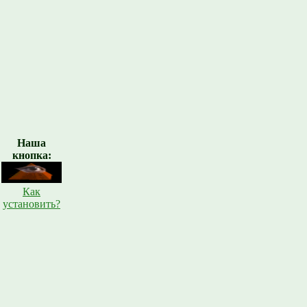
Наша
кнопка:
Как
установить?