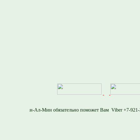
2-716-1577
Viber +7