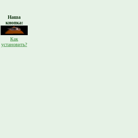
Наша
кнопка:
Как
установить?