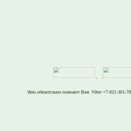
6-1577
Viber +7-921