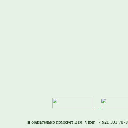
577
Viber +7-921-30