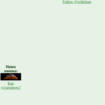
Follow @celitelsan
Наша
кнопка:
Как
установить?