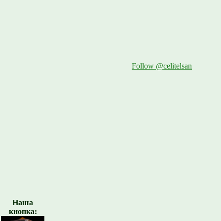
Follow @celitelsan
Наша
кнопка: