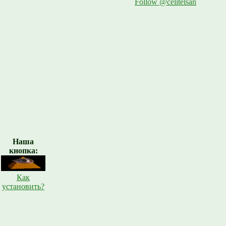
Follow @celitelsan
Наша
кнопка:
Как
установить?