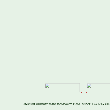
-716-1577
Viber +7-