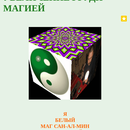
МАГИЕЙ
Я
БЕЛЫЙ
МАГ САН-АЛ-МИН