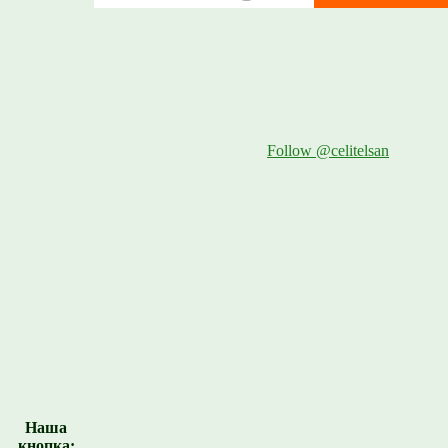
Follow @celitelsan
Наша
кнопка: