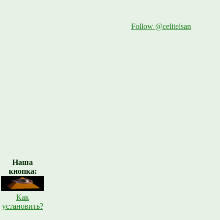
Follow @celitelsan
Наша
кнопка:
Как
установить?